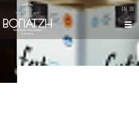
Παράκαμψη
EL
EN
DE
προς το
κυρίως
περιεχόμενο