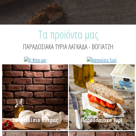
Τα προϊόντα μας
ΠΑΡΑΔΟΣΙΑΚΑ ΤΥΡΙΑ ΛΑΓΚΑΔΑ - ΒΟΓΙΑΤΖΗ
Η Φέτα μας
Κατσικίσιο Τυρί
Τσαντιλίσιο πέτρας
Παραδοσιακό Τυρί