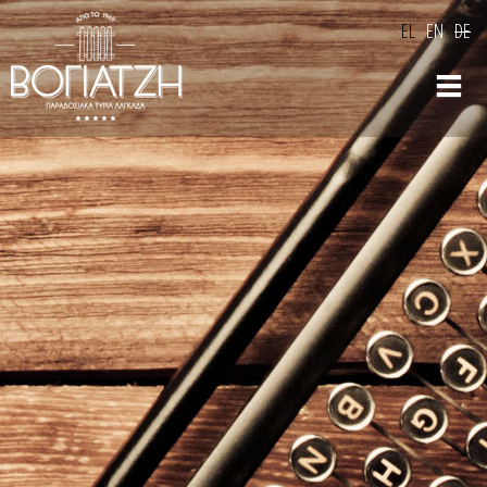
Παράκαμψη
EL
EN
DE
προς το
κυρίως
περιεχόμενο