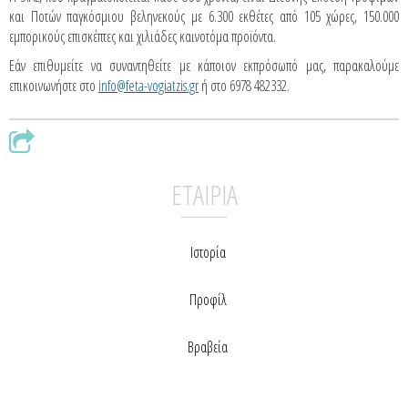
και Ποτών παγκόσμιου βεληνεκούς με 6.300 εκθέτες από 105 χώρες, 150.000
εμπορικούς επισκέπτες και χιλιάδες καινοτόμα προϊόντα.
Εάν επιθυμείτε να συναντηθείτε με κάποιον εκπρόσωπό μας, παρακαλούμε
επικοινωνήστε στο
info@feta-vogiatzis.gr
ή στο 6978 482332.
ΕΤΑΙΡΙΑ
Ιστορία
Προφίλ
Βραβεία