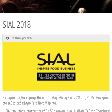
SIAL 2018
19 Οκτώβριος 2018
Η εταιρία μας θα παρευρεθεί στη διεθνή έκθεση SIAL 2018 στις 21-25 Οκτωβρίου
στο εκθεσιακό κέντρο Paris Nord Villpinte.
Η SIAL, που πραγματοποιείται κάθε δύο χρόνια, είναι Διεθνής Έκθεση Τροφίμων