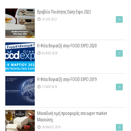
Βραβεία Ποιότητας Dairy Expo 2022
>
29 ΔΕΚ 2022
Η Φέτα Βογιατζή στην FOOD EXPO 2020
>
06 ΦΕΒ 2020
Η Φέτα Βογιατζή στην FOOD EXPO 2019
>
12 ΜΑΡ 2019
Μοναδική τιμή προσφοράς στα super market
Μασούτης
>
28 ΜΆΙΟΣ 2018